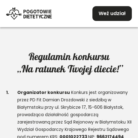
Weź udział
Regulamin konkursu
„Na ratunek Twojej diecie!”
1.
Organizator konkursu
Konkurs jest organizowany
przez PD Fit Damian Drozdowski z siedzibą w
Białymstoku przy ul. Skrybicze 17, 15-606 Białystok,
prowadząca działalność gospodarczą
zarejestrowaną przez Sąd Rejonowy w Białymstoku XII
Wydział Gospodarczy Krajowego Rejestru Sądowego
pod numerem KRS:
0001022733
NIP:
9662174494